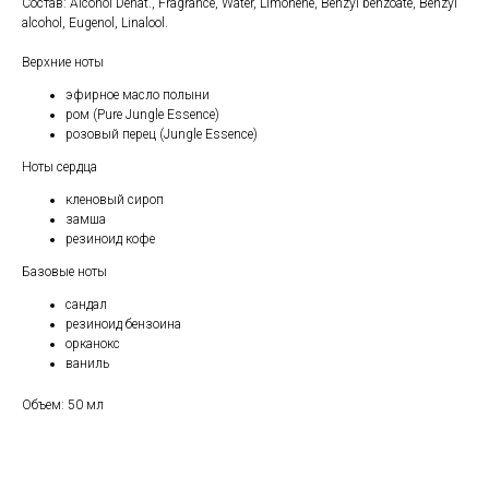
Состав: Alcohol Denat., Fragrance, Water, Limonene, Benzyl benzoate, Benzyl
alcohol, Eugenol, Linalool.
Верхние ноты
эфирное масло полыни
ром (Pure Jungle Essence)
розовый перец (Jungle Essence)
Ноты сердца
кленовый сироп
замша
резиноид кофе
Базовые ноты
сандал
резиноид бензоина
орканокс
ваниль
Объем: 50 мл