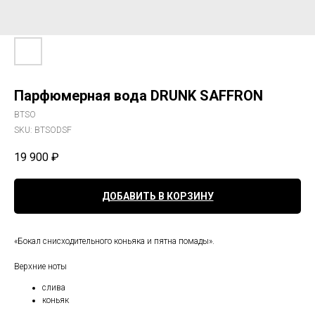
Парфюмерная вода DRUNK SAFFRON
BTSO
SKU:
BTSODSF
19 900
₽
ДОБАВИТЬ В КОРЗИНУ
«Бокал снисходительного коньяка и пятна помады».
Верхние ноты
слива
коньяк