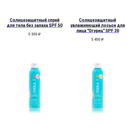
Солнцезащитный спрей
Солнцезащитный
для тела без запаха SPF 50
увлажняющий лосьон для
лица "Огурец" SPF 30
5 300
₽
5 450
₽