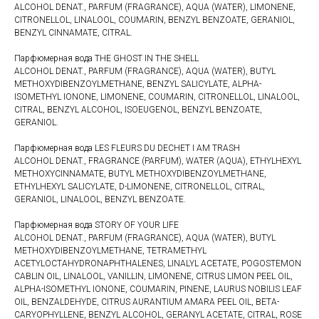
ALCOHOL DENAT., PARFUM (FRAGRANCE), AQUA (WATER), LIMONENE,
CITRONELLOL, LINALOOL, COUMARIN, BENZYL BENZOATE, GERANIOL,
BENZYL CINNAMATE, CITRAL.
Парфюмерная вода THE GHOST IN THE SHELL
ALCOHOL DENAT., PARFUM (FRAGRANCE), AQUA (WATER), BUTYL
METHOXYDIBENZOYLMETHANE, BENZYL SALICYLATE, ALPHA-
ISOMETHYL IONONE, LIMONENE, COUMARIN, CITRONELLOL, LINALOOL,
CITRAL, BENZYL ALCOHOL, ISOEUGENOL, BENZYL BENZOATE,
GERANIOL.
Парфюмерная вода LES FLEURS DU DECHET I AM TRASH
ALCOHOL DENAT., FRAGRANCE (PARFUM), WATER (AQUA), ETHYLHEXYL
METHOXYCINNAMATE, BUTYL METHOXYDIBENZOYLMEТHANE,
ETHYLHEXYL SALICYLATE, D-LIMONENE, CITRONELLOL, CITRAL,
GERANIOL, LINALOOL, BENZYL BENZOAТE.
Парфюмерная вода STORY OF YOUR LIFE
ALCOHOL DENAT., PARFUM (FRAGRANCE), AQUA (WATER), BUTYL
METHOXYDIBENZOYLMETHANE, TETRAMETHYL
ACETYLOCTAHYDRONAPHTHALENES, LINALYL ACETATE, POGOSTEMON
CABLIN OIL, LINALOOL, VANILLIN, LIMONENE, CITRUS LIMON PEEL OIL,
ALPHA-ISOMETHYL IONONE, COUMARIN, PINENE, LAURUS NOBILIS LEAF
OIL, BENZALDEHYDE, CITRUS AURANTIUM AMARA PEEL OIL, BETA-
CARYOPHYLLENE, BENZYL ALCOHOL, GERANYL ACETATE, CITRAL, ROSE