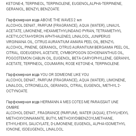
KETONE-4, TERPINEOL, TERPINOLENE, EUGENOL,ALPHA-TERPINENE,
GERANIOL, BENZYL BENZOATE.
Парфюмерная вода ABOVE THE WAVES 2 мл
ALCOHOL DENAT., PARFUM (FRAGRANCE), AQUA (WATER), LINALYL
ACETATE, LIMONENE, HEXAMETHYLINDANO PYRAN, TETRAMETHYL
ACETYLOCTAHYDRON APHTHALENES, LINALOOL, JUNIPERUS
VIRGINIANA OIL, CITRUS AURANTIUM AMARA PEEL OIL, BENZYL
ALCOHOL, PINENE, GERANIOL, CITRUS AURANTIUM BERGAMIA PEEL OIL,
CITRAL, ISOEUGENYL ACETATE, CYMBOPOGON SCHOENANTHUS OIL,
POGOSTEMON CABLIN OIL, EUGENOL, BETA-CARYOPHYLLENE, GERANYL
ACETATE, TERPINEOL, COUMARIN, ROSE KETONE-4, TERPINOLENE.
Парфюмерная вода YOU OR SOMEONE LIKE YOU
ALCOHOL DENAT., PARFUM (FRAGRANCE), AQUA (WATER), LIMONENE,
LINALOOL, CITRONELLOL, GERANIOL, CITRAL, EUGENOL, METHYL 2-
OCTYNOATE.
Парфюмерная вода HERMANN A MES COTES ME PARAISSAIT UNE
OMBRE
ALCOHOL DENAT., FRAGRANCE (PARFUM), WATER (AQUA), ETHYLHEXYL
METHOXYCINNAMATE, BUTYL METHOXYDIBENZOYLMETHANE,
ETHYLHEXYL SALICYLATE, D-LIMONENE, EUGENOL, ALPHA-ISOMETHYL
IONONE, ISOEUGENOL, LINALOOL.