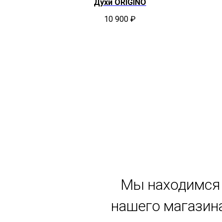
ода
Духи ORIGINO
PLE
10 900
₽
Мы находимся 
нашего магазина