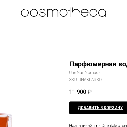
Парфюмерная вод
Une Nuit Nomade
SKU:
UNABPARSO
11 900
₽
ДОБАВИТЬ В КОРЗИНУ
Название «Suma Oriental» отс