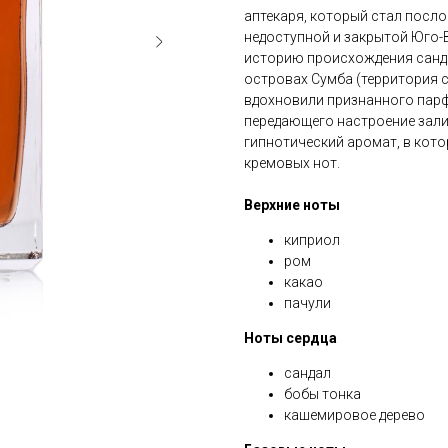
аптекаря, который стал посло
недоступной и закрытой Юго-
историю происхождения санда
островах Сумба (территория с
вдохновили признанного парф
передающего настроение залиты
гипнотический аромат, в кото
кремовых нот.
Верхние ноты
киприол
ром
какао
пачули
Ноты сердца
сандал
бобы тонка
кашемировое дерево