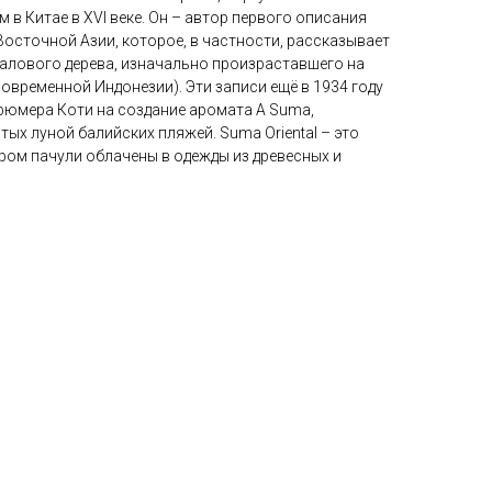
м в Китае в XVI веке. Он – автор первого описания
Восточной Азии, которое, в частности, рассказывает
лового дерева, изначально произраставшего на
овременной Индонезии). Эти записи ещё в 1934 году
юмера Коти на создание аромата A Suma,
х луной балийских пляжей. Suma Oriental – это
ром пачули облачены в одежды из древесных и