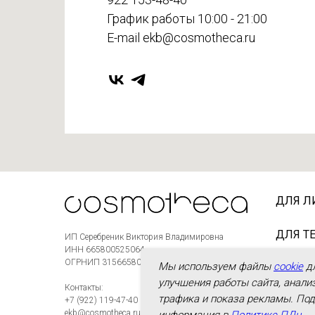
График работы 10:00 - 21:00
E-mail ekb@cosmotheca.ru
ДЛЯ Л
ДЛЯ Т
ИП Серебреник Виктория Владимировна
ИНН 665800525064
ОГРНИП 315665800003981
Мы используем файлы
cookie
д
ДЛЯ В
улучшения работы сайта, анали
Контакты:
трафика и показа рекламы. По
+7 (922) 119-47-40
ekb@cosmotheca.ru