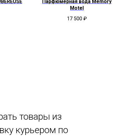
UBEREUSE
Парфюмерная вода Memory
Motel
17 500
₽
рать товары из
авку курьером по