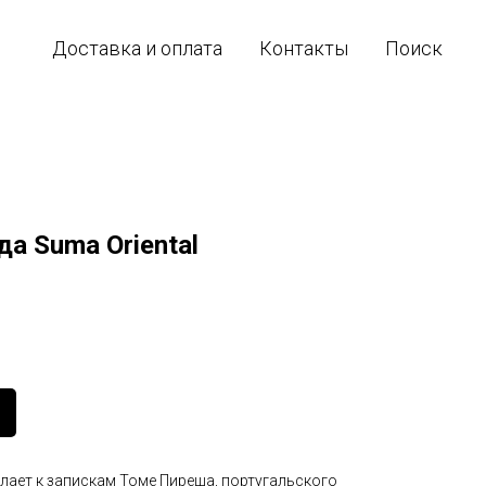
Доставка и оплата
Контакты
Поиск
а Suma Oriental
ылает к запискам Томе Пиреша, португальского