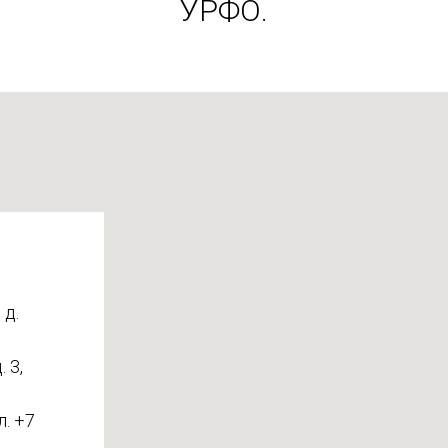
УРФО.
 д.
 3,
л. +7