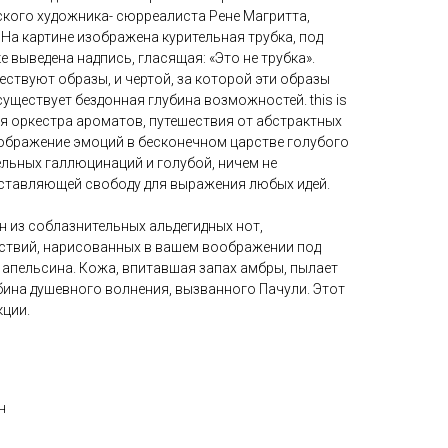
ского художника- сюрреалиста Рене Магритта,
. На картине изображена курительная трубка, под
 выведена надпись, гласящая: «Это не трубка».
ествуют образы, и чертой, за которой эти образы
уществует бездонная глубина возможностей. this is
ория оркестра ароматов, путешествия от абстрактных
бражение эмоций в бесконечном царстве голубого
льных галлюцинаций и голубой, ничем не
ставляющей свободу для выражения любых идей.
 из соблазнительных альдегидных нот,
ствий, нарисованных в вашем воображении под
 апельсина. Кожа, впитавшая запах амбры, пылает
ина душевного волнения, вызванного Пачули. Этот
ции.
н