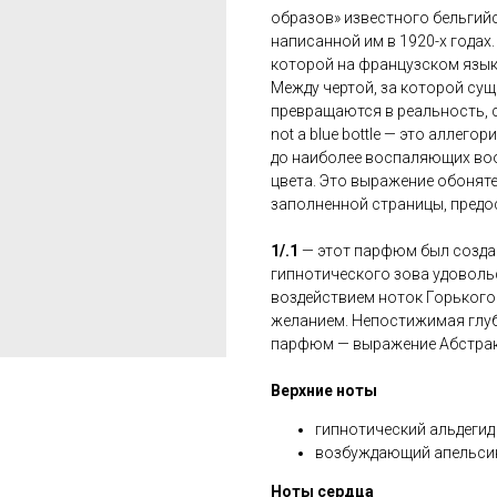
образов» известного бельгий
написанной им в 1920-х годах
которой на французском языке
Между чертой, за которой сущ
превращаются в реальность, с
not a blue bottle — это аллег
до наиболее воспаляющих воо
цвета. Это выражение обоняте
заполненной страницы, предо
1/.1
— этот парфюм был создан
гипнотического зова удоволь
воздействием ноток Горького
желанием. Непостижимая глуб
парфюм — выражение Абстрак
Верхние ноты
гипнотический альдегид
возбуждающий апельси
Ноты сердца