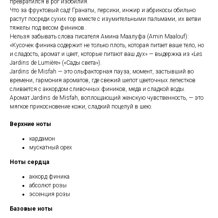
превратился в рог изобилия.
Что за фруктовый сад! Гранаты, персики, инжир и абрикосы обильно
растут посреди сухих гор вместе с изумительными пальмами, их ветви
тяжелы под весом фиников.
Нельзя забывать слова писателя Амина Маалуфа (Amin Maalouf):
«Кусочек финика содержит не только плоть, которая питает ваше тело, но
и сладость, аромат и цвет, которые питают ваш дух» — выдержка из «Les
Jardins de Lumière» («Сады света»).
Jardins de Misfah — это ольфакторная пауза, момент, застывший во
времени, гармония ароматов, где свежий шепот цветочных лепестков
сливается с аккордом сливочных фиников, меда и сладкой воды.
Аромат Jardins de Misfah, воплощающий женскую чувственность, — это
мягкое прикосновение кожи, сладкий поцелуй в шею.
Верхние ноты
кардамон
мускатный орех
Ноты сердца
аккорд финика
абсолют розы
эссенция розы
Базовые ноты