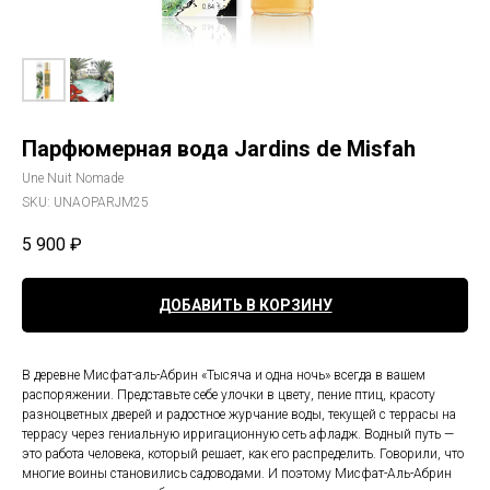
Парфюмерная вода Jardins de Misfah
Une Nuit Nomade
SKU:
UNAOPARJM25
5 900
₽
ДОБАВИТЬ В КОРЗИНУ
В деревне Мисфат-аль-Абрин «Тысяча и одна ночь» всегда в вашем
распоряжении. Представьте себе улочки в цвету, пение птиц, красоту
разноцветных дверей и радостное журчание воды, текущей с террасы на
террасу через гениальную ирригационную сеть афладж. Водный путь —
это работа человека, который решает, как его распределить. Говорили, что
многие воины становились садоводами. И поэтому Мисфат-Аль-Абрин