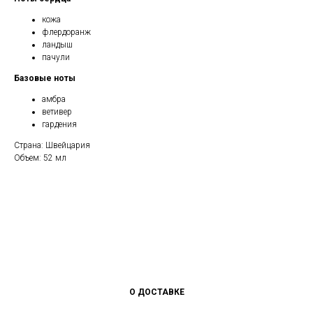
кожа
флердоранж
ландыш
пачули
Базовые ноты
амбра
ветивер
гардения
Страна: Швейцария
Объем: 52 мл
О ДОСТАВКЕ