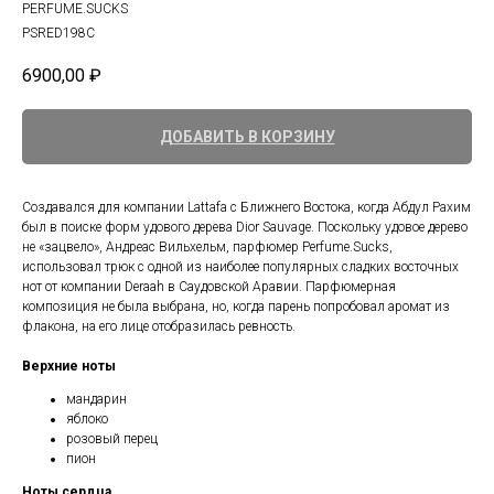
PERFUME.SUCKS
PSRED198C
6900,00
₽
ДОБАВИТЬ В КОРЗИНУ
Создавался для компании Lattafa с Ближнего Востока, когда Абдул Рахим
был в поиске форм удового дерева Dior Sauvage. Поскольку удовое дерево
не «зацвело», Андреас Вильхельм, парфюмер Perfume.Sucks,
использовал трюк с одной из наиболее популярных сладких восточных
нот от компании Deraah в Саудовской Аравии. Парфюмерная
композиция не была выбрана, но, когда парень попробовал аромат из
флакона, на его лице отобразилась ревность.
Верхние ноты
мандарин
яблоко
розовый перец
пион
Ноты сердца