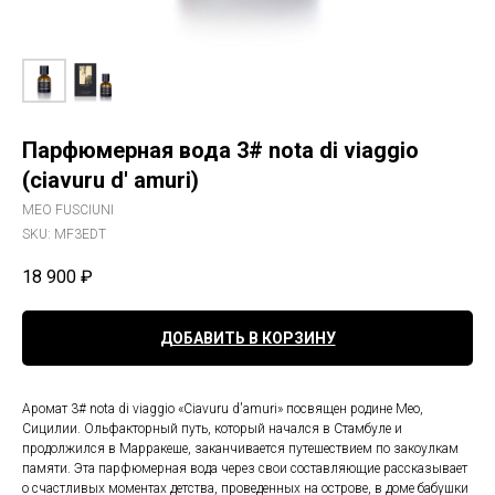
Парфюмерная вода 3# nota di viaggio
(ciavuru d' amuri)
MEO FUSCIUNI
SKU:
MF3EDT
18 900
₽
ДОБАВИТЬ В КОРЗИНУ
Аромат 3# nota di viaggio «Ciavuru d'amuri» посвящен родине Мео,
Сицилии. Ольфакторный путь, который начался в Стамбуле и
продолжился в Марракеше, заканчивается путешествием по закоулкам
памяти. Эта парфюмерная вода через свои составляющие рассказывает
о счастливых моментах детства, проведенных на острове, в доме бабушки