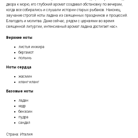
двора к морю, его глубокий аромат создавал обстановку по вечерам,
когда все собирались и слушали истории старых рыбаков. Наконец,
звучание строгой ноты ладана из священных праздников и процессий.
Благодать и молитва. Даже сейчас, рядом с церквями во время
священной литургии, интенсивный аромат ладана достигает нас».
Верхние ноты
листья инжира
бергамот
полынь
Ноты сердца
жасмин
иланг-иланг
Базовые ноты
ладан
кедр
бензоин
пудра
сандал
Страна: Италия