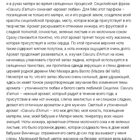
и в руках матери во время священных процессий. Сицилийская фраза
«Ciavuru d'amuri» означает «аромат любви». Для Мео этот парфюм –
посвящение не только его матери, но и его родной земле, создателю всей
красоты сицилийской природы, месту, которое всегда присутствует в его
творчестве. Аромат раскрывается оттенками инжира, его фруктовой и
сладкой полнотой, сочностью, зеленью листьев и их молочным соком.
Сразу становится понятно, что этот аромат прячет тихую ноту жасмина,
которая присутствует в нотах сердца. По этой причине верхняя нота
также содержит мягкие полутона, а нота инжира ощущается очень долго.
Аромат продолжает развиваться, и, изучая Ciavuru d'Amuri на коже,
начинаешь улавливать строгий запах ладана, который используется в
священных таинствах, им пропитана одежда верующих и стены древних
церквей родной деревни Мео Мазара дель Валло (Mazara del Vallo).
Несмотря на то, что его запах обычно очень сильный, даже удушающий,
здесь он имеет тонкое умиротворяющее звучание без изменения темы
аромата – утонченности любви и белого света любимой Сицилии. Ciavuru
d'amuri – нежный аромат, который радует в течение всего года, а
присутствие в нем нот инжира, слегка землистых и не слишком сладких,
делают его отличным ароматом и для мужчин. Светлый и утонченный
аромат. «Ciavuru d'Amuri – это мое детство, моя юность, посвящение
матерям, мне, моей бабушке и Матери-земле, генератору всех наших
эмоций. Ноты инжира, ароматные оттенки молочного сока и ее зеленых
листьев; это было огромное дерево, которое создавало тень в доме моей
бабушки Винченцы: отражения его света до сих пор вызывают у меня
слезы. Маленький белый цветок жасмина на беседке, которая вела вдоль