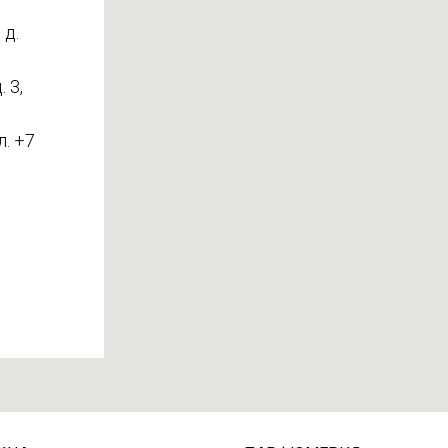
 д.
 3,
л. +7