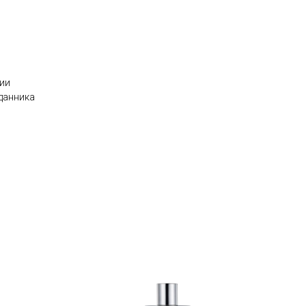
нии
данника