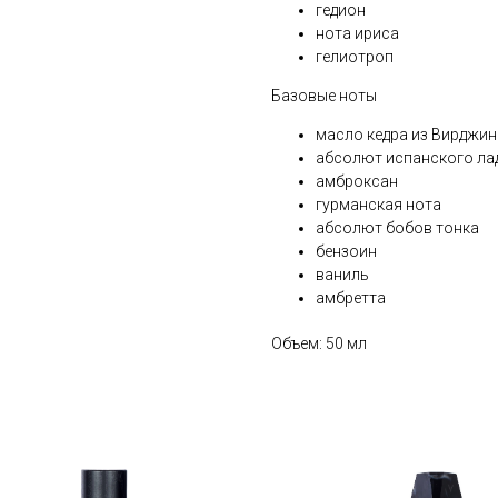
гедион
нота ириса
гелиотроп
Базовые ноты
масло кедра из Вирджи
абсолют испанского ла
амброксан
гурманская нота
абсолют бобов тонка
бензоин
ваниль
амбретта
Объем: 50 мл