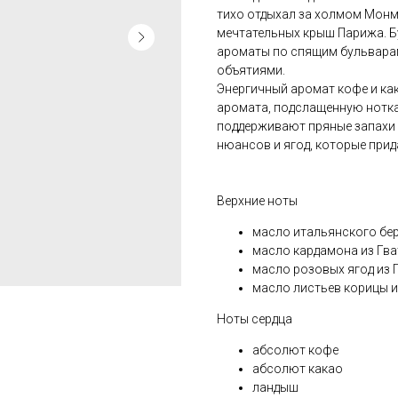
тихо отдыхал за холмом Монм
мечтательных крыш Парижа. 
ароматы по спящим бульвара
объятиями.
Энергичный аромат кофе и ка
аромата, подслащенную нотк
поддерживают пряные запахи 
нюансов и ягод, которые при
Верхние ноты
масло итальянского бе
масло кардамона из Гв
масло розовых ягод из 
масло листьев корицы и
Ноты сердца
абсолют кофе
абсолют какао
ландыш