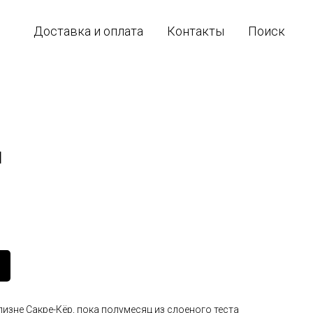
Доставка и оплата
Контакты
Поиск
I
лизне Сакре-Кёр, пока полумесяц из слоеного теста