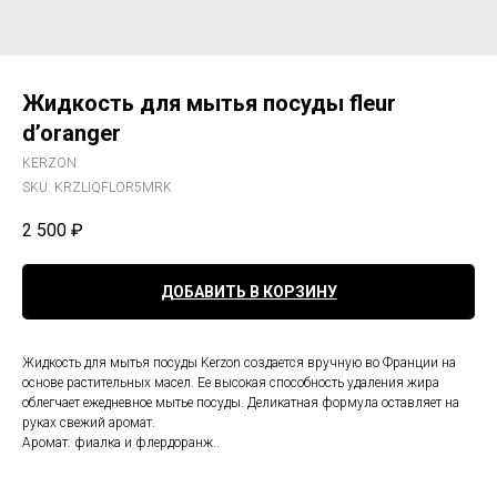
Жидкость для мытья посуды fleur
d’oranger
KERZON
SKU:
KRZLIQFLOR5MRK
2 500
₽
ДОБАВИТЬ В КОРЗИНУ
Жидкость для мытья посуды Kerzon создается вручную во Франции на
основе растительных масел. Ее высокая способность удаления жира
облегчает ежедневное мытье посуды. Деликатная формула оставляет на
руках свежий аромат.
Аромат: фиалка и флердоранж..