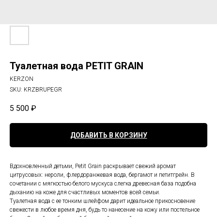
Туалетная вода PETIT GRAIN
KERZON
SKU:
KRZBRUPEGR
5 500
₽
ДОБАВИТЬ В КОРЗИНУ
Вдохновленный детьми, Petit Grain раскрывает свежий аромат
цитрусовых: нероли, флердоранжевая вода, бергамот и петитгрейн. В
сочетании с мягкостью белого мускуса слегка древесная база подобна
дыханию на коже для счастливых моментов всей семьи.
Туалетная вода с ее тонким шлейфом дарит идеальное прикосновение
свежести в любое время дня, будь то нанесение на кожу или постельное