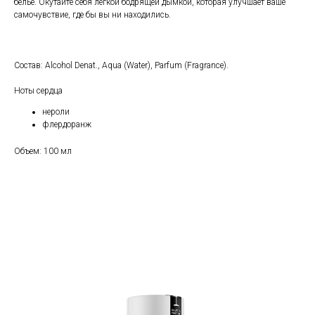
белье. Окутайте себя легкой бодрящей дымкой, которая улучшает ваше
самочувствие, где бы вы ни находились.
Состав: Alcohol Denat., Aqua (Water), Parfum (Fragrance).
Ноты сердца
нероли
флердоранж
Объем: 100 мл