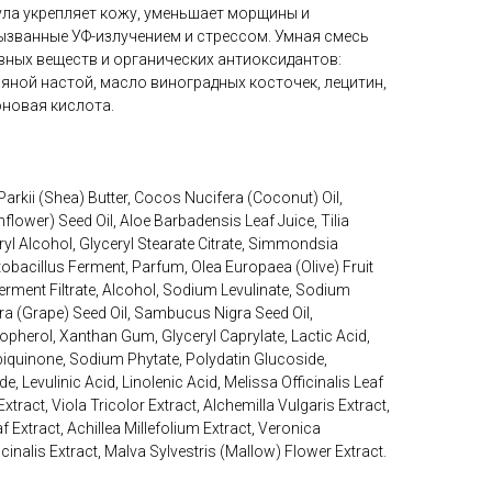
ла укрепляет кожу, уменьшает морщины и
ызванные УФ-излучением и стрессом. Умная смесь
ных веществ и органических антиоксидантов:
яной настой, масло виноградных косточек, лецитин,
оновая кислота.
kii (Shea) Butter, Cocos Nucifera (Coconut) Oil,
flower) Seed Oil, Aloe Barbadensis Leaf Juice, Tilia
ryl Alcohol, Glyceryl Stearate Citrate, Simmondsia
tobacillus Ferment, Parfum, Olea Europaea (Olive) Fruit
rment Filtrate, Alcohol, Sodium Levulinate, Sodium
ifera (Grape) Seed Oil, Sambucus Nigra Seed Oil,
opherol, Xanthan Gum, Glyceryl Caprylate, Lactic Acid,
biquinone, Sodium Phytate, Polydatin Glucoside,
 Levulinic Acid, Linolenic Acid, Melissa Officinalis Leaf
ract, Viola Tricolor Extract, Alchemilla Vulgaris Extract,
 Extract, Achillea Millefolium Extract, Veronica
icinalis Extract, Malva Sylvestris (Mallow) Flower Extract.