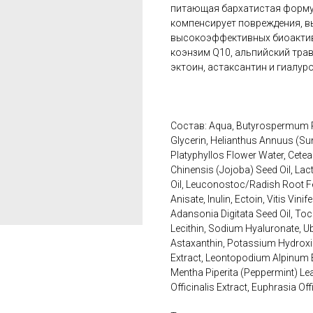
питающая бархатистая форму
компенсирует повреждения, в
высокоэффективных биоактив
коэнзим Q10, альпийский трав
эктоин, астаксантин и гиалур
Состав: Aqua, Butyrospermum Par
Glycerin, Helianthus Annuus (Sun
Platyphyllos Flower Water, Cetea
Chinensis (Jojoba) Seed Oil, Lac
Oil, Leuconostoc/Radish Root Fe
Anisate, Inulin, Ectoin, Vitis Vin
Adansonia Digitata Seed Oil, Toc
Lecithin, Sodium Hyaluronate, U
Astaxanthin, Potassium Hydroxide,
Extract, Leontopodium Alpinum Ext
Mentha Piperita (Peppermint) Leaf
Officinalis Extract, Euphrasia Off