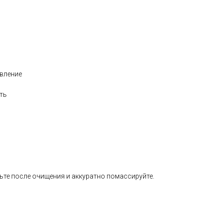
овление
ть
льте после очищения и аккуратно помассируйте.