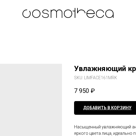
Увлажняющий кр
SKU:
LIMFACE161MRK
7 950
₽
ДОБАВИТЬ В КОРЗИНУ
Насыщенный увлажняющий ант
яркого цвета лица, идеально 