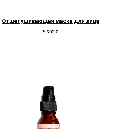
Отшелушивающая маска для лица
5 300
₽