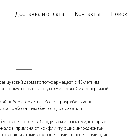
Доставка и оплата
Контакты
Поиск
ранцузский дерматолог-фармацевт с 40-летним
х формул средств по уходу за кожей и экспертизой
кой лаборатории, где Колетт разрабатывала
х востребованных брендов до создания
й обеспокоенности наблюдением за людьми, которые
налов, применяют конфликтующие ингредиенты/
высокоактивными компонентами, нанесенными один