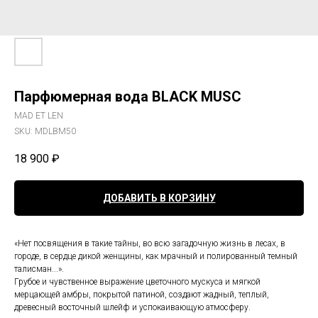
Парфюмерная вода BLACK MUSC
MAD ET LEN
SKU:
MDLBM50
18 900
₽
ДОБАВИТЬ В КОРЗИНУ
«Нет посвящения в такие тайны, во всю загадочную жизнь в лесах, в
городе, в сердце дикой женщины, как мрачный и полированный темный
талисман...».
Грубое и чувственное выражение цветочного мускуса и мягкой
мерцающей амбры, покрытой патиной, создают жадный, теплый,
древесный восточный шлейф и успокаивающую атмосферу.