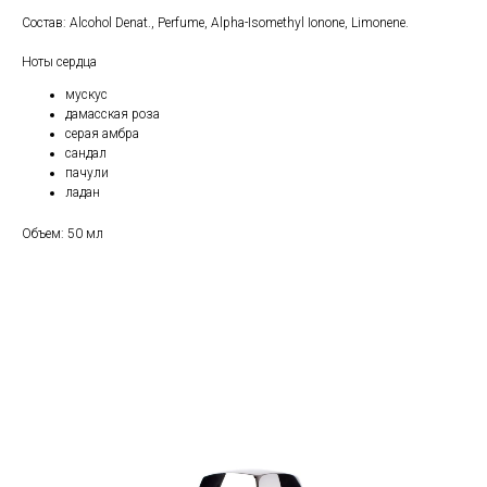
Состав: Alcohol Denat., Perfume, Alpha-Isomethyl Ionone, Limonene.
Ноты сердца
мускус
дамасская роза
серая амбра
сандал
пачули
ладан
Объем: 50 мл