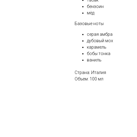
табак
бензоин
мёд
Базовые ноты
серая амбра
дубовый мох
карамель
бобы тонка
ваниль
Страна: Италия
Объем: 100 мл