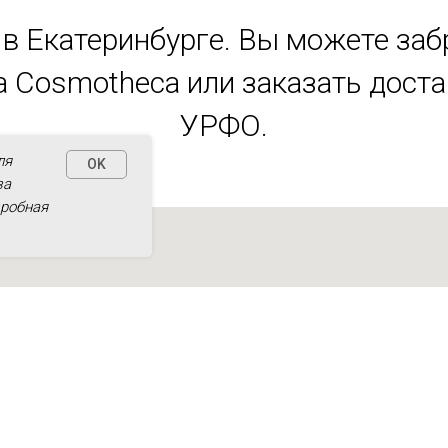
в Екатеринбурге. Вы можете заб
 Cosmotheca или заказать дост
УРФО.
ля
OK
за
дробная
 д.