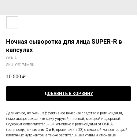
Ночная сыворотка для лица SUPER-R в
капсулах
OSKIA
SKU:
OS174MRK
10 500
₽
ДОБАВИТЬ В КОРЗИНУ
Деликатное, но очень эффективное вечернее средство с ретиноидами,
помогающее сохранить кожу упругой, плотной, молодой и здоровой.
Содержит суперпитательный комплекс с ретиноидами от OSKIA
(ретиноиды, витамины C и E, провитамин D3) с высокой концентрацией
клеточных нутриентов, а также растительные активы и ключевые