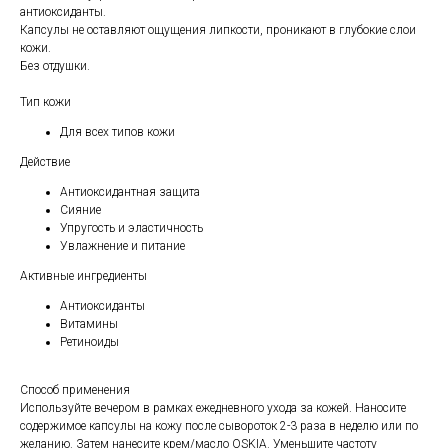
антиоксиданты.
Капсулы не оставляют ощущения липкости, проникают в глубокие слои
кожи.
Без отдушки.
Тип кожи
Для всех типов кожи
Действие
Антиоксидантная защита
Сияние
Упругость и эластичность
Увлажнение и питание
Активные ингредиенты
Антиоксиданты
Витамины
Ретиноиды
Способ применения
Используйте вечером в рамках ежедневного ухода за кожей. Наносите
содержимое капсулы на кожу после сывороток 2-3 раза в неделю или по
желанию. Затем нанесите крем/масло OSKIA. Уменьшите частоту