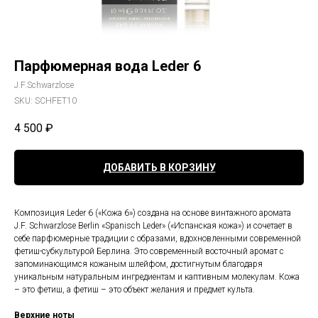
Парфюмерная вода Leder 6
J.F.Schwarzlose
SKU:
SCHFET10
4 500
₽
ДОБАВИТЬ В КОРЗИНУ
Композиция Leder 6 («Кожа 6») создана на основе винтажного аромата
J.F. Schwarzlose Berlin «Spanisch Leder» («Испанская кожа») и сочетает в
себе парфюмерные традиции с образами, вдохновленными современной
фетиш-субкультурой Берлина. Это современный восточный аромат с
запоминающимся кожаным шлейфом, достигнутым благодаря
уникальным натуральным ингредиентам и каптивным молекулам. Кожа
– это фетиш, а фетиш – это объект желания и предмет культа.
Верхние ноты