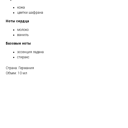
кожа
цветки шафрана
Ноты сердца
молоко
ваниль
Базовые ноты
эссенция ладана
стиракс
Страна: Германия
Объем: 10 мл