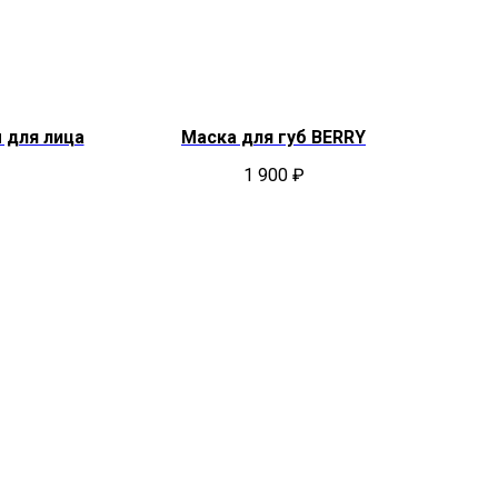
 для лица
Маска для губ BERRY
Ув
1 900
₽