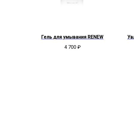
etox
Гель для умывания RENEW
Ув
4 700
₽