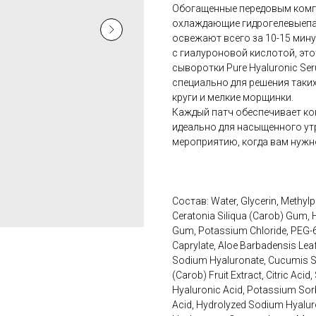
Обогащенные передовым компл
охлаждающие гидрогелевыепа
освежают всего за 10-15 мину
с гиалуроновой кислотой, это
сыворотки Pure Hyaluronic S
специально для решения таких 
круги и мелкие морщинки.
Каждый патч обеспечивает ко
идеально для насыщенного утр
мероприятию, когда вам нужн
Состав: Water, Glycerin, Methylp
Ceratonia Siliqua (Carob) Gum, 
Gum, Potassium Chloride, PEG-60
Caprylate, Aloe Barbadensis Lea
Sodium Hyaluronate, Cucumis Sat
(Carob) Fruit Extract, Citric Ac
Hyaluronic Acid, Potassium Sor
Acid, Hydrolyzed Sodium Hyalur