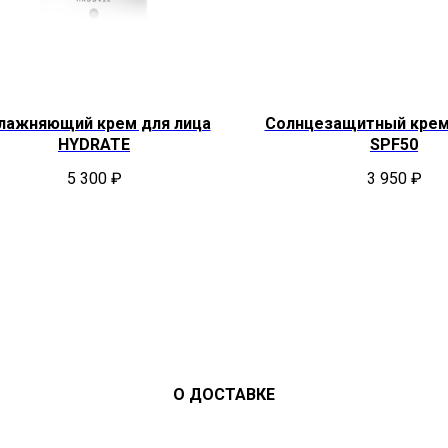
лажняющий крем для лица
Солнцезащитный крем
HYDRATE
SPF50
5 300
₽
3 950
₽
О ДОСТАВКЕ