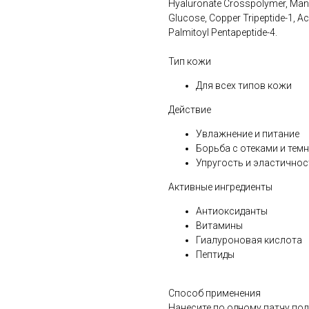
Hyaluronate Crosspolymer, Mann
Glucose, Copper Tripeptide-1, Ac
Palmitoyl Pentapeptide-4.
Тип кожи
Для всех типов кожи
Действие
Увлажнение и питание
Борьба с отеками и тем
Упругость и эластичнос
Активные ингредиенты
Антиоксиданты
Витамины
Гиалуроновая кислота
Пептиды
Способ применения
Нанесите по одному патчу под