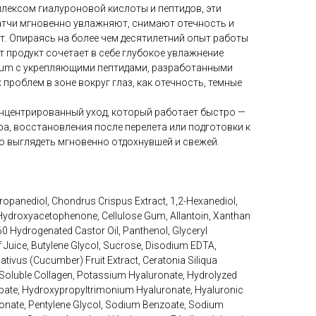
ексом гиалуроновой кислоты и пептидов, эти
тчи мгновенно увлажняют, снимают отечность и
т. Опираясь на более чем десятилетний опыт работы
т продукт сочетает в себе глубокое увлажнение
erum с укрепляющими пептидами, разработанными
проблем в зоне вокруг глаз, как отечность, темные
нцентрированный уход, который работает быстро —
а, восстановления после перелета или подготовки к
о выглядеть мгновенно отдохнувшей и свежей.
ropanediol, Chondrus Crispus Extract, 1,2-Hexanediol,
Hydroxyacetophenone, Cellulose Gum, Allantoin, Xanthan
 Hydrogenated Castor Oil, Panthenol, Glyceryl
f Juice, Butylene Glycol, Sucrose, Disodium EDTA,
ivus (Cucumber) Fruit Extract, Ceratonia Siliqua
id, Soluble Collagen, Potassium Hyaluronate, Hydrolyzed
bate, Hydroxypropyltrimonium Hyaluronate, Hyaluronic
onate, Pentylene Glycol, Sodium Benzoate, Sodium