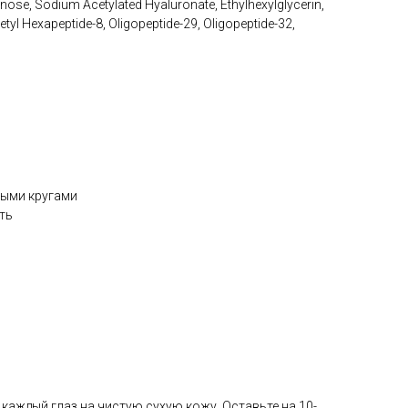
ose, Sodium Acetylated Hyaluronate, Ethylhexylglycerin,
etyl Hexapeptide-8, Oligopeptide-29, Oligopeptide-32,
ными кругами
ть
 каждый глаз на чистую сухую кожу. Оставьте на 10-