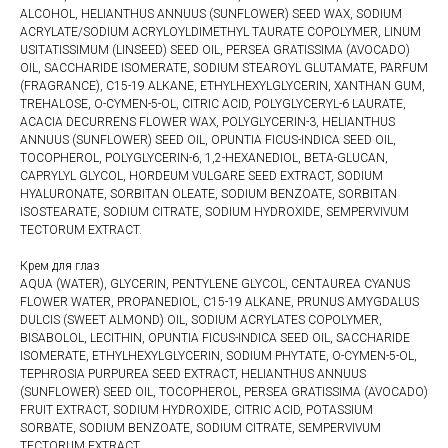
ALCOHOL, HELIANTHUS ANNUUS (SUNFLOWER) SEED WAX, SODIUM
ACRYLATE/SODIUM ACRYLOYLDIMETHYL TAURATE COPOLYMER, LINUM
USITATISSIMUM (LINSEED) SEED OIL, PERSEA GRATISSIMA (AVOCADO)
OIL, SACCHARIDE ISOMERATE, SODIUM STEAROYL GLUTAMATE, PARFUM
(FRAGRANCE), C15-19 ALKANE, ETHYLHEXYLGLYCERIN, XANTHAN GUM,
TREHALOSE, O-CYMEN-5-OL, CITRIC ACID, POLYGLYCERYL-6 LAURATE,
ACACIA DECURRENS FLOWER WAX, POLYGLYCERIN-3, HELIANTHUS
ANNUUS (SUNFLOWER) SEED OIL, OPUNTIA FICUS-INDICA SEED OIL,
TOCOPHEROL, POLYGLYCERIN-6, 1,2-HEXANEDIOL, BETA-GLUCAN,
CAPRYLYL GLYCOL, HORDEUM VULGARE SEED EXTRACT, SODIUM
HYALURONATE, SORBITAN OLEATE, SODIUM BENZOATE, SORBITAN
ISOSTEARATE, SODIUM CITRATE, SODIUM HYDROXIDE, SEMPERVIVUM
TECTORUM EXTRACT.
Крем для глаз
AQUA (WATER), GLYCERIN, PENTYLENE GLYCOL, CENTAUREA CYANUS
FLOWER WATER, PROPANEDIOL, C15-19 ALKANE, PRUNUS AMYGDALUS
DULCIS (SWEET ALMOND) OIL, SODIUM ACRYLATES COPOLYMER,
BISABOLOL, LECITHIN, OPUNTIA FICUS-INDICA SEED OIL, SACCHARIDE
ISOMERATE, ETHYLHEXYLGLYCERIN, SODIUM PHYTATE, O-CYMEN-5-OL,
TEPHROSIA PURPUREA SEED EXTRACT, HELIANTHUS ANNUUS
(SUNFLOWER) SEED OIL, TOCOPHEROL, PERSEA GRATISSIMA (AVOCADO)
FRUIT EXTRACT, SODIUM HYDROXIDE, CITRIC ACID, POTASSIUM
SORBATE, SODIUM BENZOATE, SODIUM CITRATE, SEMPERVIVUM
TECTORUM EXTRACT.