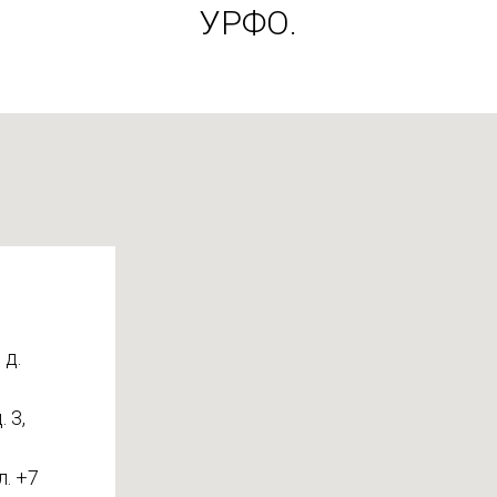
УРФО.
 д.
 3,
л. +7