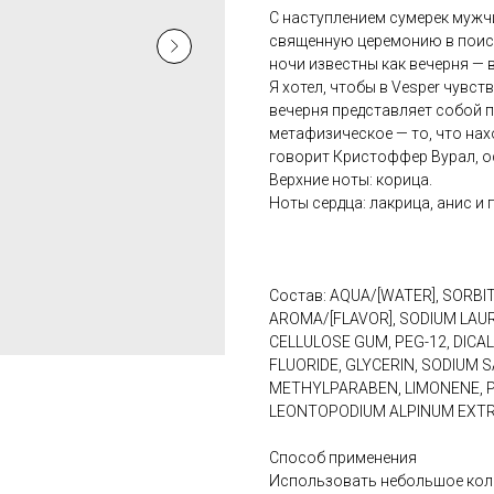
С наступлением сумерек мужч
священную церемонию в поиск
ночи известны как вечерня — 
Я хотел, чтобы в Vesper чувс
вечерня представляет собой 
метафизическое — то, что нах
говорит Кристоффер Вурал, ос
Верхние ноты: корица.
Ноты сердца: лакрица, анис и 
Состав: AQUA/[WATER], SORBITO
AROMA/[FLAVOR], SODIUM LAUR
CELLULOSE GUM, PEG-12, DICA
FLUORIDE, GLYCERIN, SODIUM
METHYLPARABEN, LIMONENE, P
LEONTOPODIUM ALPINUM EXTRA
Способ применения
Использовать небольшое коли