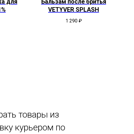
ка для
Бальзам после бритья
Кр
1%
VETYVER SPLASH
1 290
₽
рать товары из
авку курьером по