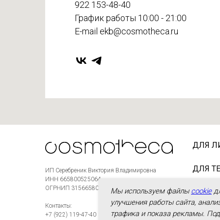
922 153-48-40
График работы 10:00 - 21:00
E-mail ekb@cosmotheca.ru
ДЛЯ Л
ДЛЯ Т
ИП Серебреник Виктория Владимировна
ИНН 665800525064
ОГРНИП 315665800003981
Мы используем файлы
cookie
д
ДЛЯ В
улучшения работы сайта, анали
Контакты:
трафика и показа рекламы. По
+7 (922) 119-47-40