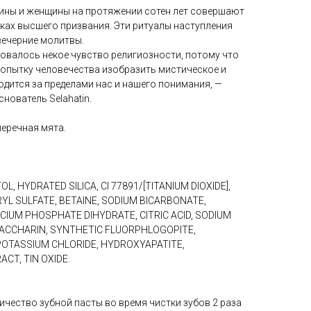
ины и женщины на протяжении сотен лет совершают
ах высшего призвания. Эти ритуалы наступления
вечерние молитвы.
твовалось некое чувство религиозности, потому что
попытку человечества изобразить мистическое и
одится за пределами нас и нашего понимания, —
нователь Selahatin.
перечная мята.
L, HYDRATED SILICA, CI 77891/[TITANIUM DIOXIDE],
YL SULFATE, BETAINE, SODIUM BICARBONATE,
LCIUM PHOSPHATE DIHYDRATE, CITRIC ACID, SODIUM
 SACCHARIN, SYNTHETIC FLUORPHLOGOPITE,
OTASSIUM CHLORIDE, HYDROXYAPATITE,
CT, TIN OXIDE.
чество зубной пасты во время чистки зубов 2 раза