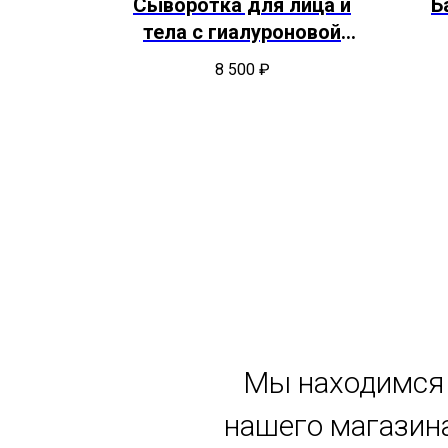
лица
Сыворотка для лица и
Б
тела с гиалуроновой
кислотой
₽
8 500
₽
Мы находимся 
нашего магазина