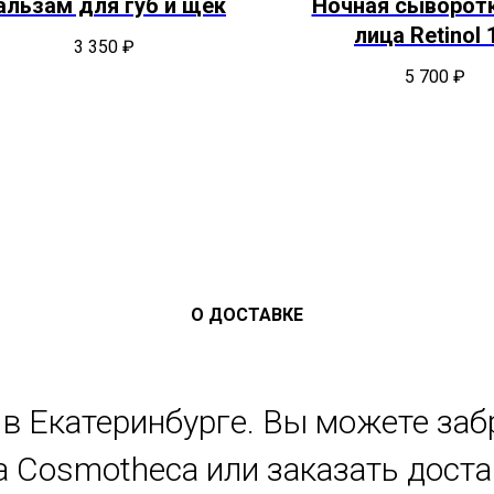
альзам для губ и щек
Ночная сыворот
лица Retinol 
3 350
₽
5 700
₽
О ДОСТАВКЕ
в Екатеринбурге. Вы можете заб
 Cosmotheca или заказать дост