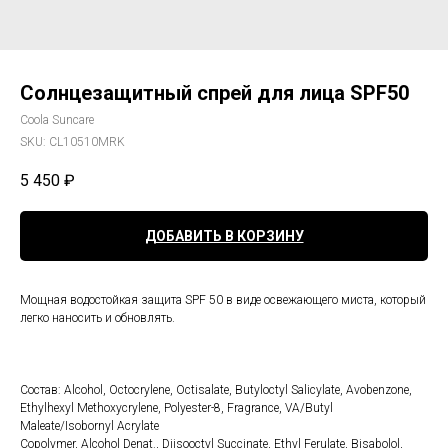
Солнцезащитный спрей для лица SPF50
Coola Suncare
SKU:
CL10510MRK
5 450
₽
ДОБАВИТЬ В КОРЗИНУ
Мощная водостойкая защита SPF 50 в виде освежающего миста, который
легко наносить и обновлять.
Состав: Alcohol, Octocrylene, Octisalate, Butyloctyl Salicylate, Avobenzone,
Ethylhexyl Methoxycrylene, Polyester-8, Fragrance, VA/Butyl
Maleate/Isobornyl Acrylate
Copolymer, Alcohol Denat., Diisooctyl Succinate, Ethyl Ferulate, Bisabolol,