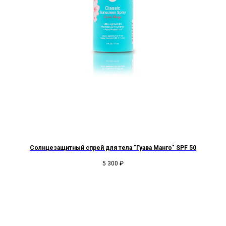
Солнцезащитный спрей для тела "Гуава Манго" SPF 50
Со
5 300
₽