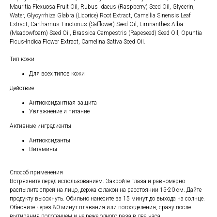
Mauritia Flexuosa Fruit Oil, Rubus Idaeus (Raspberry) Seed Oil, Glycerin,
Water, Glycyrrhiza Glabra (Licorice) Root Extract, Camellia Sinensis Leaf
Extract, Carthamus Tinctorius (Safflower) Seed Oil, Limnanthes Alba
(Meadowfoam) Seed Oil, Brassica Campestris (Rapeseed) Seed Oil, Opuntia
Ficus-Indica Flower Extract, Camelina Sativa Seed Oil.
Тип кожи
Для всех типов кожи
Действие
Антиоксидантная защита
Увлажнение и питание
Активные ингредиенты
Антиоксиданты
Витамины
Способ применения
Встряхните перед использованием. Закройте глаза и равномерно
распылите спрей на лицо, держа флакон на расстоянии 15-20 см. Дайте
продукту высохнуть. Обильно нанесите за 15 минут до выхода на солнце.
Обновите через 80 минут плавания или потоотделения, сразу после
вытирания полотенцем и не реже одного раза в два часа.