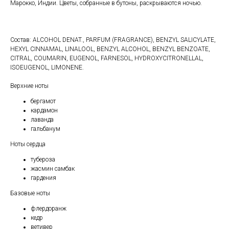
Марокко, Индии. Цветы, собранные в бутоны, раскрываются ночью.
Состав: ALCOHOL DENAT., PARFUM (FRAGRANCE), BENZYL SALICYLATE,
HEXYL CINNAMAL, LINALOOL, BENZYL ALCOHOL, BENZYL BENZOATE,
CITRAL, COUMARIN, EUGENOL, FARNESOL, HYDROXYCITRONELLAL,
ISOEUGENOL, LIMONENE.
Верхние ноты
бергамот
кардамон
лаванда
гальбанум
Ноты сердца
тубероза
жасмин самбак
гардения
Базовые ноты
флердоранж
кедр
ветивер